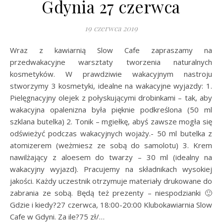
Gdynia 27 czerwca
19 czerwca 2019
Wraz z kawiarnią Slow Cafe zapraszamy na
przedwakacyjne warsztaty tworzenia naturalnych
kosmetyków. W prawdziwie wakacyjnym nastroju
stworzymy 3 kosmetyki, idealne na wakacyjne wyjazdy: 1.
Pielęgnacyjny olejek z połyskującymi drobinkami – tak, aby
wakacyjna opalenizna była pięknie podkreślona (50 ml
szklana butelka) 2. Tonik – mgiełkę, abyś zawsze mogła się
odświeżyć podczas wakacyjnych wojaży.- 50 ml butelka z
atomizerem (weżmiesz ze sobą do samolotu) 3. Krem
nawilżający z aloesem do twarzy – 30 ml (idealny na
wakacyjny wyjazd). Pracujemy na składnikach wysokiej
jakości. Każdy uczestnik otrzymuje materiały drukowane do
zabrania ze sobą. Będą też prezenty – niespodzianki 🙂
Gdzie i kiedy?27 czerwca, 18:00-20:00 Klubokawiarnia Slow
Cafe w Gdyni. Za ile?75 zł/…