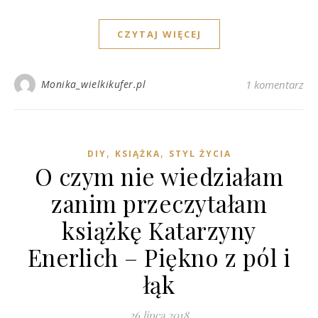
CZYTAJ WIĘCEJ
Monika_wielkikufer.pl
1 komentarz
,
,
DIY
KSIĄŻKA
STYL ŻYCIA
O czym nie wiedziałam
zanim przeczytałam
książkę Katarzyny
Enerlich – Piękno z pól i
łąk
26 lipca 2018