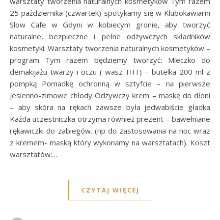
warsztaty tworzenia naturalnych kosmetyków Tym razem
25 października (czwartek) spotykamy się w Klubokawiarni
Slow Cafe w Gdyni w kobiecym gronie, aby tworzyć
naturalne, bezpieczne i pełne odżywczych składników
kosmetyki. Warsztaty tworzenia naturalnych kosmetyków –
program Tym razem będziemy tworzyć: Mleczko do
demakijażu twarzy i oczu ( wasz HIT) – butelka 200 ml z
pompką Pomadkę ochronną w sztyfcie – na pierwsze
jesienno-zimowe chłody Odżywczy krem – maskę do dłoni
– aby skóra na rękach zawsze była jedwabiście gładka
Każda uczestniczka otrzyma również prezent – bawełniane
rękawiczki do zabiegów. (np do zastosowania na noc wraz
z kremem- maską który wykonamy na warsztatach). Koszt
warsztatów:…
CZYTAJ WIĘCEJ