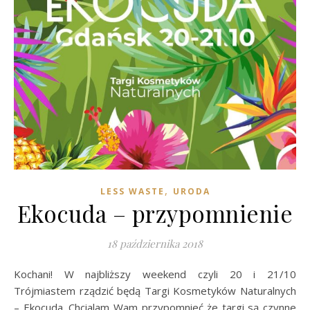
,
LESS WASTE
URODA
Ekocuda – przypomnienie
18 października 2018
Kochani! W najbliższy weekend czyli 20 i 21/10
Trójmiastem rządzić będą Targi Kosmetyków Naturalnych
– Ekocuda. Chcialam Wam przypomnieć że targi są czynne