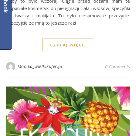
jakby to było wczoraj. Ciągle przed oczami mam te
wspaniałe kosmetyki do pielęgnacji ciała i włosów, specyfiki
do twarzy i makijażu. To było niesamowite przeżycie.
Przeżyjcie ze mną to jeszcze raz!
CZYTAJ WIĘCEJ
Monika_wielkikufer.pl
0 Comments