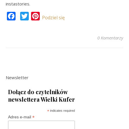
instastories.
Facebook
Twitter
Pinterest
Podziel się
0 Komentarzy
Newsletter
Dołącz do czytelników
newslettera Wielki Kufer
*
indicates required
*
Adres e-mail