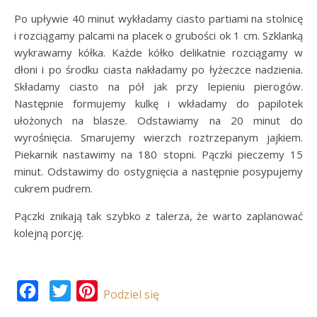
Po upływie 40 minut wykładamy ciasto partiami na stolnicę
i rozciągamy palcami na placek o grubości ok 1 cm. Szklanką
wykrawamy kółka. Każde kółko delikatnie rozciągamy w
dłoni i po środku ciasta nakładamy po łyżeczce nadzienia.
Składamy ciasto na pół jak przy lepieniu pierogów.
Następnie formujemy kulkę i wkładamy do papilotek
ułożonych na blasze. Odstawiamy na 20 minut do
wyrośnięcia. Smarujemy wierzch roztrzepanym jajkiem.
Piekarnik nastawimy na 180 stopni. Pączki pieczemy 15
minut. Odstawimy do ostygnięcia a następnie posypujemy
cukrem pudrem.
Pączki znikają tak szybko z talerza, że warto zaplanować
kolejną porcję.
Facebook
Twitter
Pinterest
Podziel się