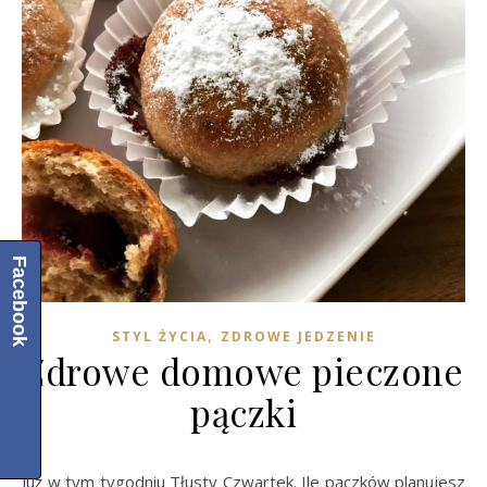
Facebook
,
STYL ŻYCIA
ZDROWE JEDZENIE
Zdrowe domowe pieczone
pączki
Już w tym tygodniu Tłusty Czwartek. Ile pączków planujesz