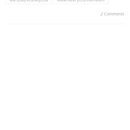
Warsztaty kosmetyczne
Wielki Kufer poza Internetem
2 Comments