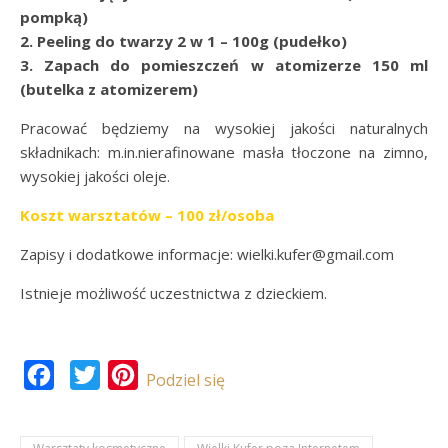
pompką)
2. Peeling do twarzy 2 w 1 – 100g (pudełko)
3. Zapach do pomieszczeń w atomizerze 150 ml
(butelka z atomizerem)
Pracować będziemy na wysokiej jakości naturalnych
składnikach: m.in.nierafinowane masła tłoczone na zimno,
wysokiej jakości oleje.
Koszt warsztatów – 100 zł/osoba
Zapisy i dodatkowe informacje: wielki.kufer@gmail.com
Istnieje możliwość uczestnictwa z dzieckiem.
Facebook
Twitter
Pinterest
Podziel się