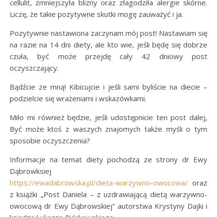
cellulit, zmniejszyła blizny oraz złagodziła alergie skórne.
Liczę, że takie pozytywne skutki mogę zauważyć i ja.
Pozytywnie nastawiona zaczynam mój post! Nastawiam się
na razie na 14 dni diety, ale kto wie, jeśli będę się dobrze
czuła, być może przejdę cały 42 dniowy post
oczyszczający.
Bądźcie ze mną! Kibicujcie i jeśli sami byliście na diecie –
podzielcie się wrażeniami i wskazówkami.
Miło mi również będzie, jeśli udostępnicie ten post dalej,
Być może ktoś z waszych znajomych także myśli o tym
sposobie oczyszczenia?
Informacje na temat diety pochodzą ze strony dr Ewy
Dąbrowksiej
https://ewadabrowska.pl/dieta-warzywno-owocowa/
oraz
z książki „Post Daniela – z uzdrawiającą dietą warzywno-
owocową dr Ewy Dąbrowskiej” autorstwa Krystyny Dajki i