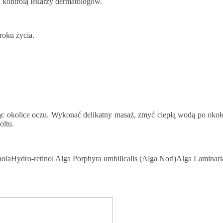
 kontrolą lekarzy dermatologów.
roku życia.
jąc okolice oczu. Wykonać delikatny masaż, zmyć ciepłą wodą po okoł
oltu.
laHydro-retinol Alga Porphyra umbilicalis (Alga Nori)Alga Laminari