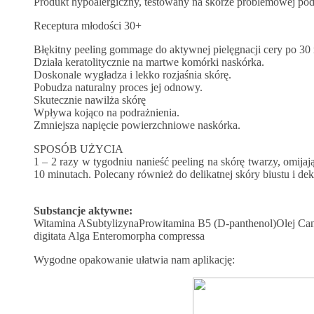
Produkt hypoalergiczny, testowany na skórze problemowej pod
Receptura młodości 30+
Błękitny peeling gommage do aktywnej pielęgnacji cery po 30 
Działa keratolitycznie na martwe komórki naskórka.
Doskonale wygładza i lekko rozjaśnia skórę.
Pobudza naturalny proces jej odnowy.
Skutecznie nawilża skórę
Wpływa kojąco na podrażnienia.
Zmniejsza napięcie powierzchniowe naskórka.
SPOSÓB UŻYCIA
1 – 2 razy w tygodniu nanieść peeling na skórę twarzy, omija
10 minutach. Polecany również do delikatnej skóry biustu i dek
Substancje aktywne:
Witamina ASubtylizynaProwitamina B5 (D-panthenol)Olej Cano
digitata Alga Enteromorpha compressa
Wygodne opakowanie ułatwia nam aplikację: