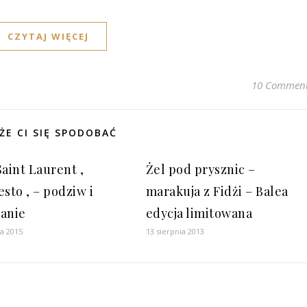
CZYTAJ WIĘCEJ
10 Commen
ŻE CI SIĘ SPODOBAĆ
Saint Laurent ‚
Żel pod prysznic –
sto ‚ – podziw i
marakuja z Fidżi – Balea
anie
edycja limitowana
ia 2015
13 sierpnia 2013