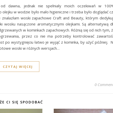
 od dawna, jednak nie spełniały moich oczekiwań w 100
o olejku w wodzie było mało higieniczne i trzeba było doglądać c
e znalazłam woski zapachowe Craft and Beauty, którym dedyku
tki wosku nasączone aromatycznymi olejkami. Są alternatywą d
grzewanych w kominkach zapachowych. Różnią się od nich tym, 
 ogrzewania, przez co nie ma potrzeby kontrolować zawartoś
st po wystygnięciu łatwo je wyjąć z kominka, by użyć później. 
gotowe woski w różnych wersjach…
CZYTAJ WIĘCEJ
0 Commen
ŻE CI SIĘ SPODOBAĆ