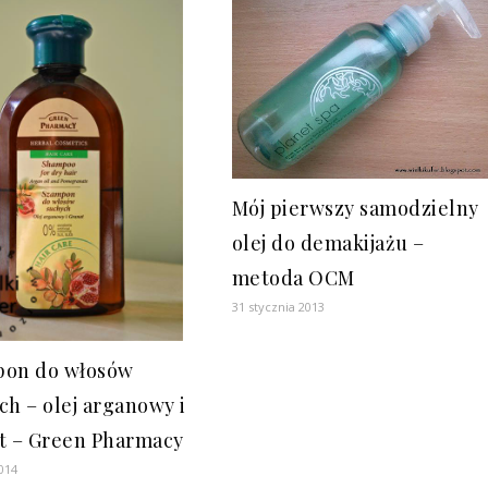
Mój pierwszy samodzielny
olej do demakijażu –
metoda OCM
31 stycznia 2013
on do włosów
ch – olej arganowy i
t – Green Pharmacy
014