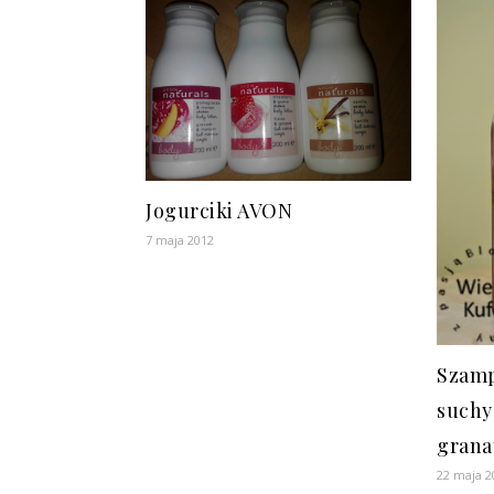
Jogurciki AVON
7 maja 2012
Szamp
suchy
grana
22 maja 2