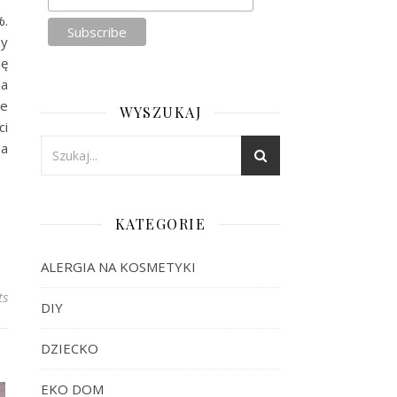
%.
zy
ję
la
że
WYSZUKAJ
ci
Na
KATEGORIE
ALERGIA NA KOSMETYKI
ts
DIY
DZIECKO
EKO DOM