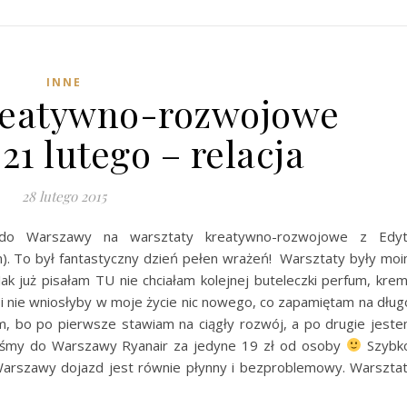
INNE
reatywno-rozwojowe
1 lutego – relacja
28 lutego 2015
 do Warszawy na warsztaty kreatywno-rozwojowe z Edy
.com). To był fantastyczny dzień pełen wrażeń! Warsztaty były mo
 już pisałam TU nie chciałam kolejnej buteleczki perfum, kre
i nie wniosłyby w moje życie nic nowego, co zapamiętam na dług
, bo po pierwsze stawiam na ciągły rozwój, a po drugie jest
liśmy do Warszawy Ryanair za jedyne 19 zł od osoby
Szybk
Warszawy dojazd jest równie płynny i bezproblemowy. Warszta