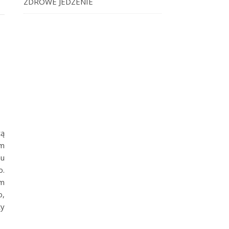
ZDROWE JEDZENIE
tą
im
mu
o.
em
o,
ty