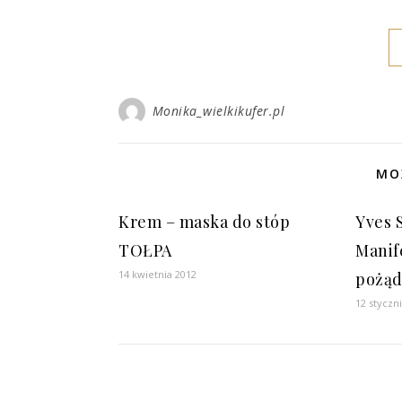
Monika_wielkikufer.pl
MO
Krem – maska do stóp
Yves 
TOŁPA
Manife
14 kwietnia 2012
pożąd
12 styczn